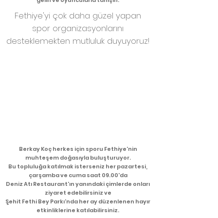
gelin ve oyuncularla tanışın.
Fethiye'yi çok daha güzel yapan
spor organizasyonlarını
desteklemekten mutluluk duyuyoruz!
Berkay Koç herkes için sporu Fethiye'nin
muhteşem doğasıyla buluşturuyor.
Bu topluluğa katılmak isterseniz her pazartesi,
çarşamba ve cuma saat 09.00'da
Deniz Atı Restaurant'ın yanındaki çimlerde onları
ziyaret edebilirsiniz ve
Şehit Fethi Bey Parkı'nda
her ay düzenlenen hayır
etkinliklerine katılabilirsiniz.