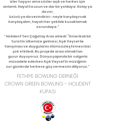
izler taşıyor ama sözler açık ve herkes için
anlamlı. Hayatta uzun ve dar bir yoldayız. Kolay ya
da zor,
üzücü ya da sevindirici - neyle karşılaşırsak
karşılaşalım, hayatı her şekilde kucaklamak
zorundayız."
” Holident'ten Çağatay Aras ekledi: “Amerikalı bir
turistin ülkemize gelmesi, Aşık Veysel ile
tanışması ve duygularını ölümsüzleştirmesi bizi
çok etkiledi. Bu projede aracı olmaktan
gurur duyuyoruz. Dünya çapında bir salgınla
mücadele ederken Aşık Veysel'in müziğinin
zor günlerde herkese güç vermesini diliyoruz.”
FETHİYE BOWLING DERNEĞİ
CROWN GREEN BOWLING - HOLIDENT
KUPASI