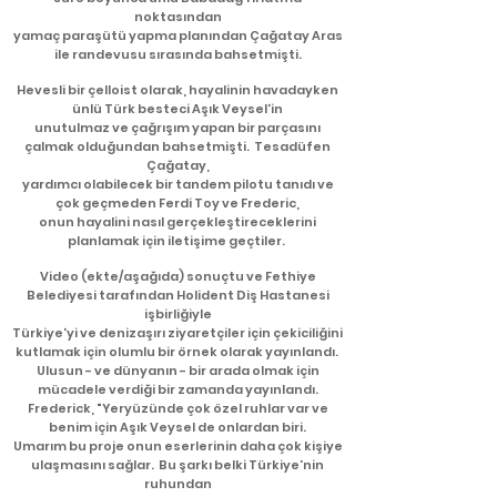
noktasından
yamaç paraşütü yapma planından Çağatay Aras
ile randevusu sırasında bahsetmişti.
Hevesli bir çelloist olarak, hayalinin havadayken
ünlü Türk besteci Aşık Veysel'in
unutulmaz ve çağrışım yapan bir parçasını
çalmak olduğundan bahsetmişti. ​ Tesadüfen
Çağatay,
yardımcı olabilecek bir tandem pilotu tanıdı ve
çok geçmeden Ferdi Toy ve Frederic,
onun hayalini nasıl gerçekleştireceklerini
planlamak için iletişime geçtiler. ​
Video (ekte/aşağıda) sonuçtu ve Fethiye
Belediyesi tarafından Holident Diş Hastanesi
işbirliğiyle
Türkiye'yi ve denizaşırı ziyaretçiler için çekiciliğini
kutlamak için olumlu bir örnek olarak yayınlandı.
Ulusun - ve dünyanın - bir arada olmak için
mücadele verdiği bir zamanda yayınlandı.
Frederick, "Yeryüzünde çok özel ruhlar var ve
benim için Aşık Veysel de onlardan biri.
Umarım bu proje onun eserlerinin daha çok kişiye
ulaşmasını sağlar. ​ Bu şarkı belki Türkiye'nin
ruhundan