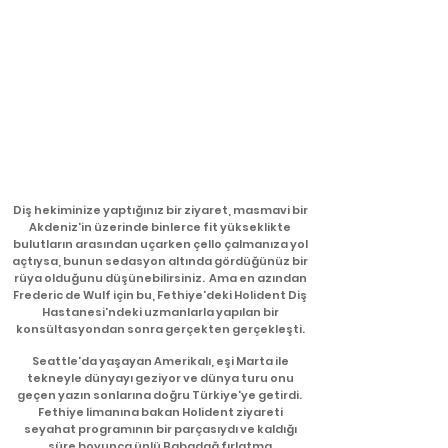
Diş hekiminize yaptığınız bir ziyaret, masmavi bir
Akdeniz'in üzerinde binlerce fit yükseklikte
bulutların arasından uçarken çello çalmanıza yol
açtıysa, bunun sedasyon altında gördüğünüz bir
rüya olduğunu düşünebilirsiniz. ​ Ama en azından
Frederic de Wulf için bu, Fethiye'deki Holident Diş
Hastanesi'ndeki uzmanlarla yapılan bir
konsültasyondan sonra gerçekten gerçekleşti.
Seattle'da yaşayan Amerikalı, eşi Marta ile
tekneyle dünyayı geziyor ve dünya turu onu
geçen yazın sonlarına doğru Türkiye'ye getirdi. ​
Fethiye limanına bakan Holident ziyareti
seyahat programının bir parçasıydı ve kaldığı
süre boyunca ünlü Babadağ fırlatma