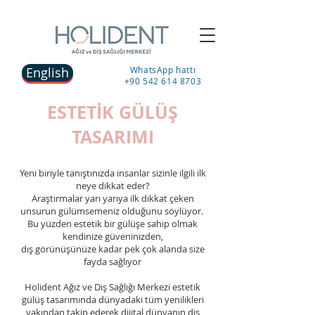
English
WhatsApp hattı
+90 542 614 8703
ESTETİK GÜLÜŞ
TASARIMI
Yeni biriyle tanıştınızda insanlar sizinle ilgili ilk
neye dikkat eder?
Araştırmalar yarı yarıya ilk dikkat çeken
unsurun gülümsemeniz olduğunu söylüyor.
Bu yüzden estetik bir gülüşe sahip olmak
kendinize güveninizden,
dış görünüşünüze kadar pek çok alanda size
fayda sağlıyor
Holident Ağız ve Diş Sağlığı Merkezi estetik
gülüş tasarımında dünyadaki tüm yenilikleri
yakından takip ederek dijital dünyanın diş