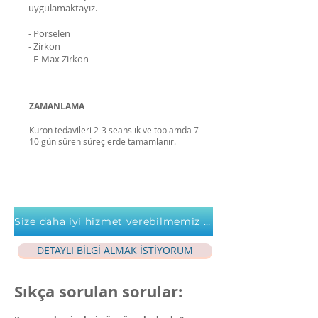
uygulamaktayız.
- Porselen
- Zirkon
- E-Max Zirkon
ZAMANLAMA
Kuron tedavileri 2-3 seanslık ve toplamda 7-
10 gün süren süreçlerde tamamlanır.
Size daha iyi hizmet verebilmemiz için geri bildirimleriniz bizim için çok değerli. Geri bildirim vermek için tıklayın
DETAYLI BİLGİ ALMAK İSTİYORUM
Sıkça sorulan sorular: