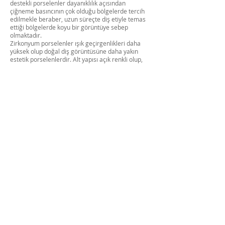
destekli porselenler dayanıklılık açısından
çiğneme basıncının çok olduğu bölgelerde tercih
edilmekle beraber, uzun süreçte diş etiyle temas
ettiği bölgelerde koyu bir görüntüye sebep
olmaktadır.
Zirkonyum porselenler ışık geçirgenlikleri daha
yüksek olup doğal diş görüntüsüne daha yakın
estetik porselenlerdir. Alt yapısı açık renkli olup,
uzun köprülerde de kullanılabilmektedir. Estetik
kaygının yüksek olduğu yerlerde daha çok tercih
edilir.
Porselen laminalar özellikleri nelerdir?
Estetik kaygının yüksek olduğu ön bölge porselen
uygulamalarında dişlerde minumum doku
kaldırarak bazende dişlere hiç dokunulmadan
yapılan estetik uygulamalardır. Çapraşıklık, şekil
bozukluğu, boşluk kapama ve beyazlatma sonucu
verim alınamamış koyu renkli dişlerde tercih edilir.
Direk dişlerin üzerine tek tek yapıştırılan yaprak
porselenlerdir.
Digital ölçü yöntemi nedir? Gülüş tasarımımı
kendim seçebilir miyim?
Günümüzde teknolojinin gelişmesiyle beraber,
dişler üzerinden ölçü kaşıklarıyla aldığımız ölçü
yöntemleri de değişti. Ağız içi için yapılmış özel
optik kameralarla 3 boyutlu HD kalitesinde dişlerin