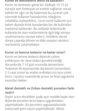
Kuron ve laminelerin ömrü ne kadardır?
Kuron ve lamineler genel bir ifadeyle 10-15 yıl
süreyle tam fonksiyon ve estetik sağlarlar ancak
kaliteli bir ağız ve diş bakımıyla bu sürenin çok
üzerinde kullanan hastalarımız olduğunu
rahatlıkla söyleyebiliriz. Uzun süreli kullanım için
bakım dışında kritik konulardan biri de kullanılan
malzeme kalitesidir. Bu noktada tedavinizde
kullanılacak olan malzemelerle ilgili bilgi almayı
unutmamanızı tavsiye ederiz. Holident olarak
dünya çapında bilinen ve tıbbi onayları eksiksiz
markalarla çalışmaktayız.
Kuron ve lamine tedavisi ne kadar sürer?
Kuron ve lamine tedavisi dişlerde çekim,
enfeksiyon vb. ilave tedavi gerektirmediği
durumlarda 7-10 gün arasında tamamlanır.
Tedavinin ilk aşamasında diş kesimi tamamlanır.
2-3 saat süren bu etabın ardından sizi kısa süreli
ikinci / üçüncü seanslarda prova ve final uygulama
seansları bekler.
Metal destekli ve Zirkon destekli porselen farkı
nedir?
Dişler arası eksiklikler yada aşırı madde kaybı olan
dişlerde porselen kron köprü uygulamaları
yapılmaktadır. Bu porselen uygulamalarında
materyale göre seçim yapılmaktadır. Metal